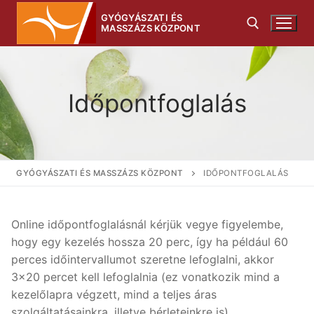
Ugrás
GYÓGYÁSZATI ÉS
a
MASSZÁZS KÖZPONT
tartalomra
Keresése:
Időpontfoglalás
Keresése:
GYÓGYÁSZATI ÉS MASSZÁZS KÖZPONT
IDŐPONTFOGLALÁS
Kezdőlap
Online időpontfoglalásnál kérjük vegye figyelembe,
hogy egy kezelés hossza 20 perc, így ha például 60
Áraink
perces időintervallumot szeretne lefoglalni, akkor
3×20 percet kell lefoglalnia (ez vonatkozik mind a
Szolgáltatásaink
kezelőlapra végzett, mind a teljes áras
AZ ALPHA OXY LED RENDSZER GYORS
GYIK
szolgáltatásainkra, illetve bérleteinkre is).