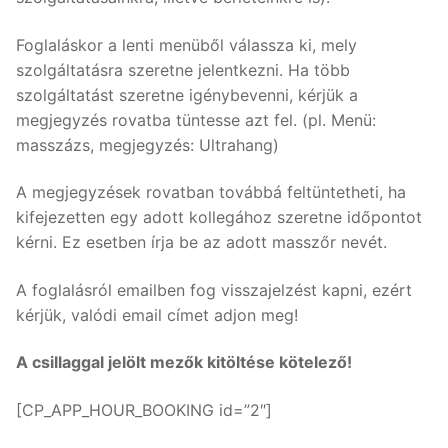
BEMUTATÁSA
Masszőreink
Foglaláskor a lenti menüből válassza ki, mely
Mi az Aquafitness?
szolgáltatásra szeretne jelentkezni. Ha több
Kapcsolat
szolgáltatást szeretne igénybevenni, kérjük a
RF rádiófrekvenciás zsírbontás
megjegyzés rovatba tüntesse azt fel. (pl. Menü:
masszázs, megjegyzés: Ultrahang)
SPEEDFITNESS
A megjegyzések rovatban továbbá feltüntetheti, ha
kifejezetten egy adott kollegához szeretne időpontot
kérni. Ez esetben írja be az adott masszőr nevét.
A foglalásról emailben fog visszajelzést kapni, ezért
kérjük, valódi email címet adjon meg!
A csillaggal jelölt mezők kitöltése kötelező!
[CP_APP_HOUR_BOOKING id=”2″]